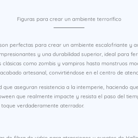
Figuras para crear un ambiente terrorífico
or son perfectas para crear un ambiente escalofriante y 
impresionantes y una durabilidad superior, ideal para fe
 clásicas como zombis y vampiros hasta monstruos mode
acabado artesanal, convirtiéndose en el centro de atenc
d que aseguran resistencia a la intemperie, haciendo qu
oween que realmente impacte y resista el paso del tiempo
n toque verdaderamente aterrador.
as de fibra de vidrio para atracciones y eventos de Hal