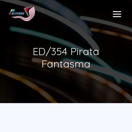
Ir
al
MAIN
contenido
MENU
ED/354 Pirata
Fantasma