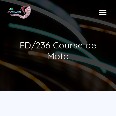
Aller
au
MAIN
contenu
MENU
FD/236 Course de
Moto