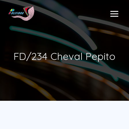
Aller
au
MAIN
contenu
MENU
FD/234 Cheval Pepito