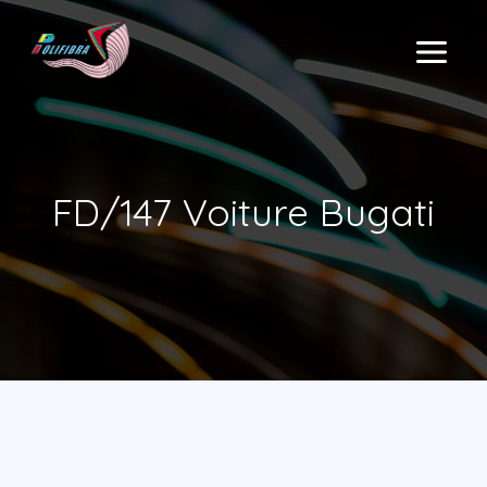
Aller
au
MAIN
contenu
MENU
FD/147 Voiture Bugati