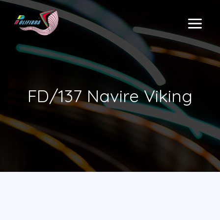
Aller
au
MAIN
contenu
MENU
FD/137 Navire Viking